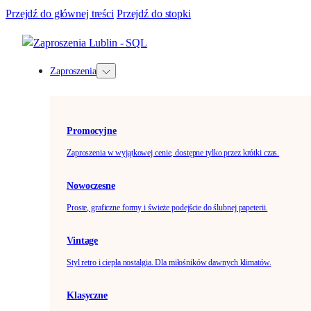
Przejdź do głównej treści
Przejdź do stopki
Zaproszenia
Promocyjne
Zaproszenia w wyjątkowej cenie, dostępne tylko przez krótki czas.
Nowoczesne
Proste, graficzne formy i świeże podejście do ślubnej papeterii.
Vintage
Styl retro i ciepła nostalgia. Dla miłośników dawnych klimatów.
Klasyczne