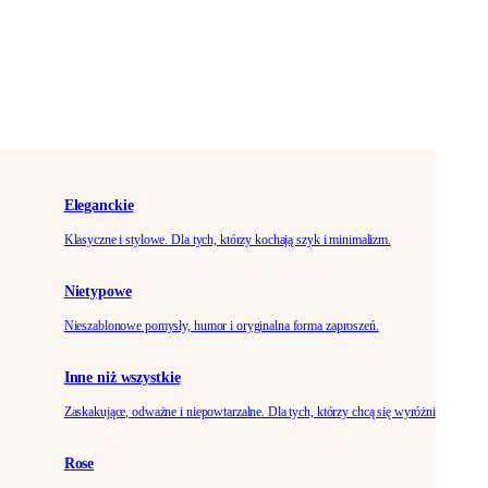
Eleganckie
Klasyczne i stylowe. Dla tych, którzy kochają szyk i minimalizm.
Nietypowe
Nieszablonowe pomysły, humor i oryginalna forma zaproszeń.
Inne niż wszystkie
Zaskakujące, odważne i niepowtarzalne. Dla tych, którzy chcą się wyróżnić.
Rose