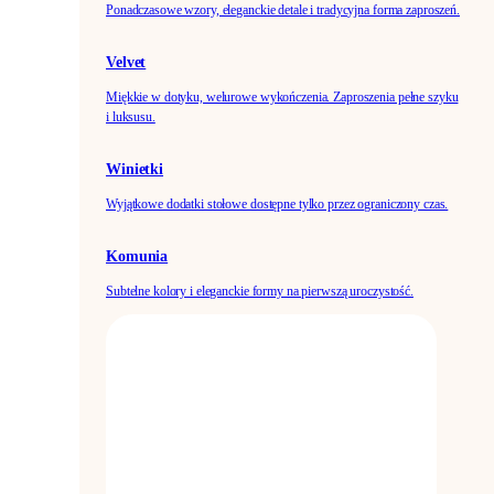
Ponadczasowe wzory, eleganckie detale i tradycyjna forma zaproszeń.
Velvet
Miękkie w dotyku, welurowe wykończenia. Zaproszenia pełne szyku
i luksusu.
Winietki
Wyjątkowe dodatki stołowe dostępne tylko przez ograniczony czas.
Komunia
Subtelne kolory i eleganckie formy na pierwszą uroczystość.