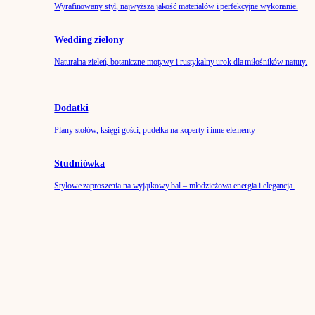
Wyrafinowany styl, najwyższa jakość materiałów i perfekcyjne wykonanie.
Wedding zielony
Naturalna zieleń, botaniczne motywy i rustykalny urok dla miłośników natury.
Dodatki
Plany stołów, księgi gości, pudełka na koperty i inne elementy
Studniówka
Stylowe zaproszenia na wyjątkowy bal – młodzieżowa energia i elegancja.