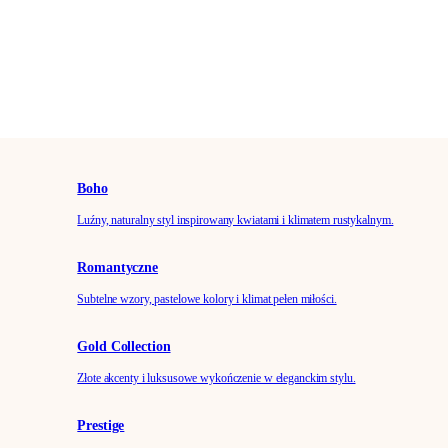
Boho
Luźny, naturalny styl inspirowany kwiatami i klimatem rustykalnym.
Romantyczne
Subtelne wzory, pastelowe kolory i klimat pełen miłości.
Gold Collection
Złote akcenty i luksusowe wykończenie w eleganckim stylu.
Prestige