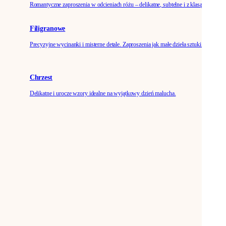
Romantyczne zaproszenia w odcieniach różu – delikatne, subtelne i z klasą.
Filigranowe
Precyzyjne wycinanki i misterne detale. Zaproszenia jak małe dzieła sztuki.
Chrzest
Delikatne i urocze wzory idealne na wyjątkowy dzień malucha.