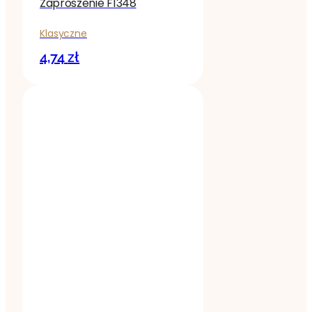
Zaproszenie F1348
Klasyczne
4,74
zł