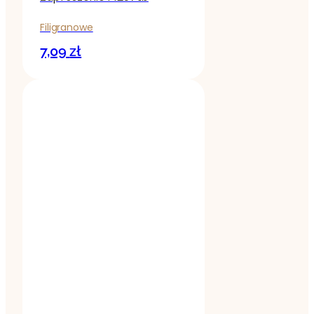
Filigranowe
7,09
zł