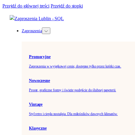
Przejdź do głównej treści
Przejdź do stopki
Zaproszenia
Promocyjne
Zaproszenia w wyjątkowej cenie, dostępne tylko przez krótki czas.
Nowoczesne
Proste, graficzne formy i świeże podejście do ślubnej papeterii.
Vintage
Styl retro i ciepła nostalgia. Dla miłośników dawnych klimatów.
Klasyczne