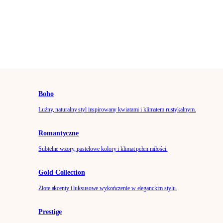
Boho
Luźny, naturalny styl inspirowany kwiatami i klimatem rustykalnym.
Romantyczne
Subtelne wzory, pastelowe kolory i klimat pełen miłości.
Gold Collection
Złote akcenty i luksusowe wykończenie w eleganckim stylu.
Prestige