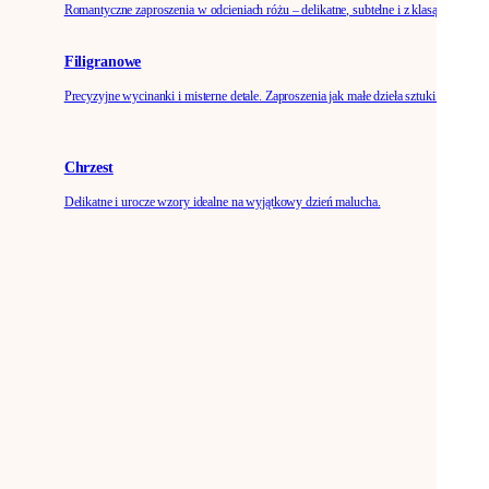
Romantyczne zaproszenia w odcieniach różu – delikatne, subtelne i z klasą.
Filigranowe
Precyzyjne wycinanki i misterne detale. Zaproszenia jak małe dzieła sztuki.
Chrzest
Delikatne i urocze wzory idealne na wyjątkowy dzień malucha.