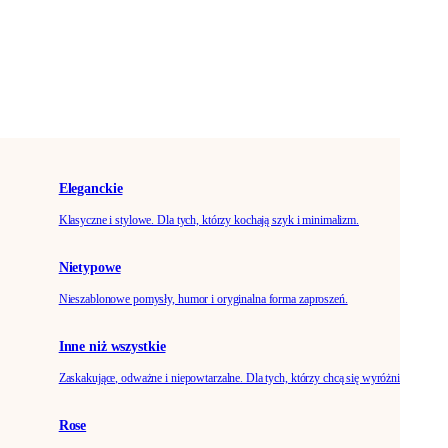
Eleganckie
Klasyczne i stylowe. Dla tych, którzy kochają szyk i minimalizm.
Nietypowe
Nieszablonowe pomysły, humor i oryginalna forma zaproszeń.
Inne niż wszystkie
Zaskakujące, odważne i niepowtarzalne. Dla tych, którzy chcą się wyróżnić.
Rose