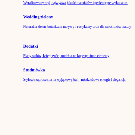
Wyrafinowany styl, najwyższa jakość materiałów i perfekcyjne wykonanie.
Wedding zielony
Naturalna zieleń, botaniczne motywy i rustykalny urok dla miłośników natury.
Dodatki
Plany stołów, księgi gości, pudełka na koperty i inne elementy
Studniówka
Stylowe zaproszenia na wyjątkowy bal – młodzieżowa energia i elegancja.