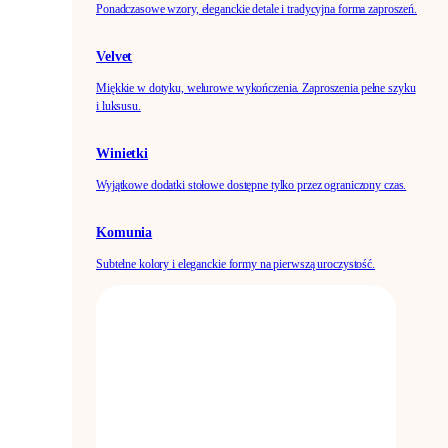
Ponadczasowe wzory, eleganckie detale i tradycyjna forma zaproszeń.
Velvet
Miękkie w dotyku, welurowe wykończenia. Zaproszenia pełne szyku
i luksusu.
Winietki
Wyjątkowe dodatki stołowe dostępne tylko przez ograniczony czas.
Komunia
Subtelne kolory i eleganckie formy na pierwszą uroczystość.