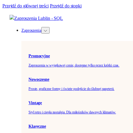
Przejdź do głównej treści
Przejdź do stopki
Zaproszenia
Promocyjne
Zaproszenia w wyjątkowej cenie, dostępne tylko przez krótki czas.
Nowoczesne
Proste, graficzne formy i świeże podejście do ślubnej papeterii.
Vintage
Styl retro i ciepła nostalgia. Dla miłośników dawnych klimatów.
Klasyczne