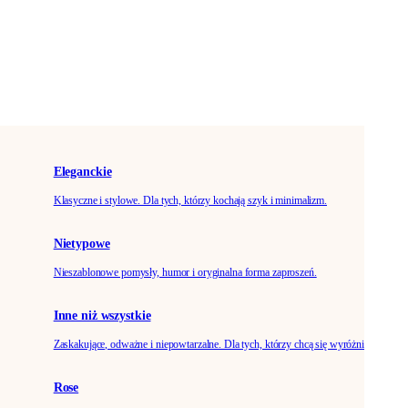
Eleganckie
Klasyczne i stylowe. Dla tych, którzy kochają szyk i minimalizm.
Nietypowe
Nieszablonowe pomysły, humor i oryginalna forma zaproszeń.
Inne niż wszystkie
Zaskakujące, odważne i niepowtarzalne. Dla tych, którzy chcą się wyróżnić.
Rose