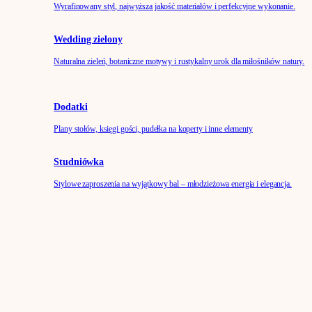
Wyrafinowany styl, najwyższa jakość materiałów i perfekcyjne wykonanie.
Wedding zielony
Naturalna zieleń, botaniczne motywy i rustykalny urok dla miłośników natury.
Dodatki
Plany stołów, księgi gości, pudełka na koperty i inne elementy
Studniówka
Stylowe zaproszenia na wyjątkowy bal – młodzieżowa energia i elegancja.