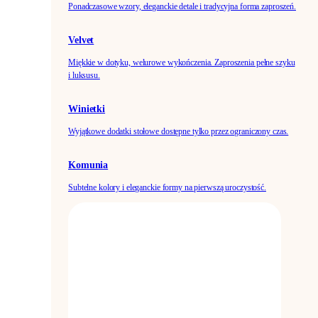
Ponadczasowe wzory, eleganckie detale i tradycyjna forma zaproszeń.
Velvet
Miękkie w dotyku, welurowe wykończenia. Zaproszenia pełne szyku
i luksusu.
Winietki
Wyjątkowe dodatki stołowe dostępne tylko przez ograniczony czas.
Komunia
Subtelne kolory i eleganckie formy na pierwszą uroczystość.