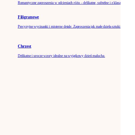
Romantyczne zaproszenia w odcieniach różu – delikatne, subtelne i z klasą.
Filigranowe
Precyzyjne wycinanki i misterne detale. Zaproszenia jak małe dzieła sztuki.
Chrzest
Delikatne i urocze wzory idealne na wyjątkowy dzień malucha.