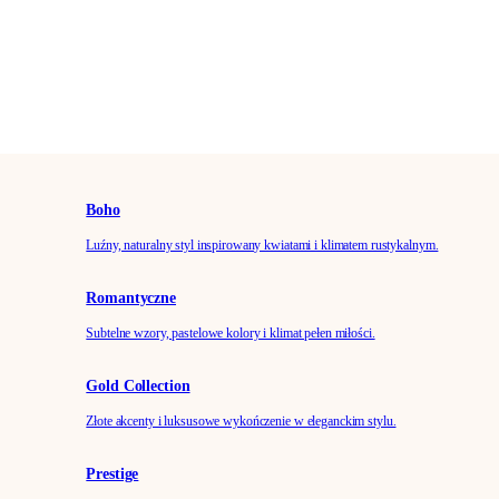
Boho
Luźny, naturalny styl inspirowany kwiatami i klimatem rustykalnym.
Romantyczne
Subtelne wzory, pastelowe kolory i klimat pełen miłości.
Gold Collection
Złote akcenty i luksusowe wykończenie w eleganckim stylu.
Prestige