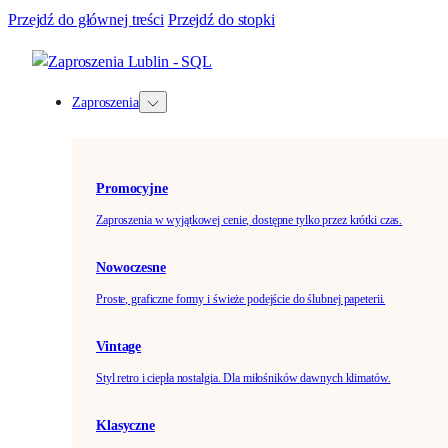
Przejdź do głównej treści
Przejdź do stopki
Zaproszenia
Promocyjne
Zaproszenia w wyjątkowej cenie, dostępne tylko przez krótki czas.
Nowoczesne
Proste, graficzne formy i świeże podejście do ślubnej papeterii.
Vintage
Styl retro i ciepła nostalgia. Dla miłośników dawnych klimatów.
Klasyczne