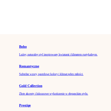
Boho
Luźny, naturalny styl inspirowany kwiatami i klimatem rustykalnym.
Romantyczne
Subtelne wzory, pastelowe kolory i klimat pełen miłości.
Gold Collection
Złote akcenty i luksusowe wykończenie w eleganckim stylu.
Prestige