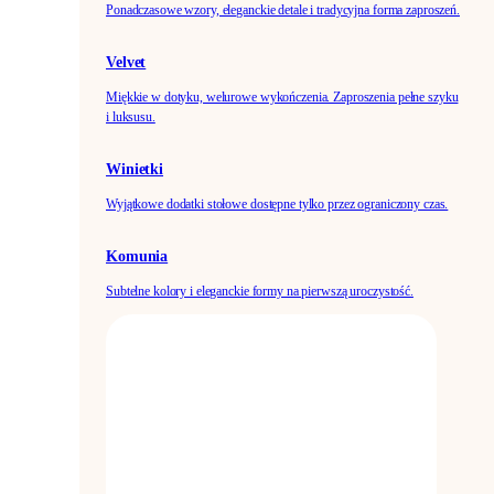
Ponadczasowe wzory, eleganckie detale i tradycyjna forma zaproszeń.
Velvet
Miękkie w dotyku, welurowe wykończenia. Zaproszenia pełne szyku
i luksusu.
Winietki
Wyjątkowe dodatki stołowe dostępne tylko przez ograniczony czas.
Komunia
Subtelne kolory i eleganckie formy na pierwszą uroczystość.