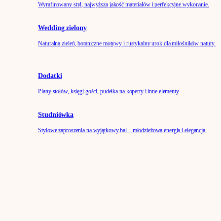
Wyrafinowany styl, najwyższa jakość materiałów i perfekcyjne wykonanie.
Wedding zielony
Naturalna zieleń, botaniczne motywy i rustykalny urok dla miłośników natury.
Dodatki
Plany stołów, księgi gości, pudełka na koperty i inne elementy
Studniówka
Stylowe zaproszenia na wyjątkowy bal – młodzieżowa energia i elegancja.