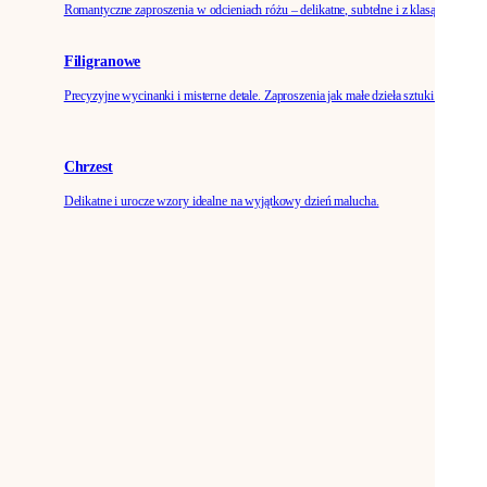
Romantyczne zaproszenia w odcieniach różu – delikatne, subtelne i z klasą.
Filigranowe
Precyzyjne wycinanki i misterne detale. Zaproszenia jak małe dzieła sztuki.
Chrzest
Delikatne i urocze wzory idealne na wyjątkowy dzień malucha.