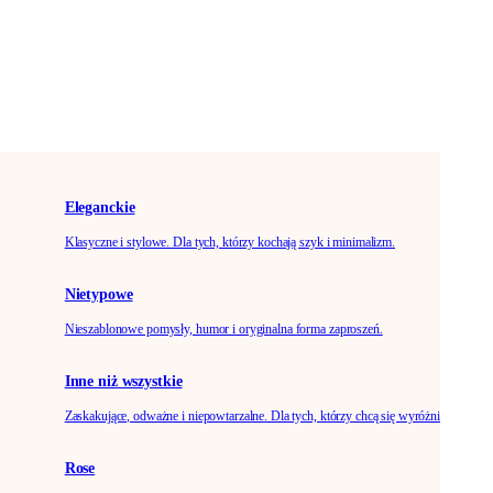
Eleganckie
Klasyczne i stylowe. Dla tych, którzy kochają szyk i minimalizm.
Nietypowe
Nieszablonowe pomysły, humor i oryginalna forma zaproszeń.
Inne niż wszystkie
Zaskakujące, odważne i niepowtarzalne. Dla tych, którzy chcą się wyróżnić.
Rose