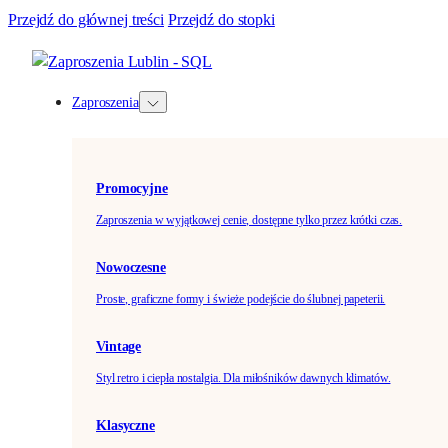
Przejdź do głównej treści
Przejdź do stopki
Zaproszenia
Promocyjne
Zaproszenia w wyjątkowej cenie, dostępne tylko przez krótki czas.
Nowoczesne
Proste, graficzne formy i świeże podejście do ślubnej papeterii.
Vintage
Styl retro i ciepła nostalgia. Dla miłośników dawnych klimatów.
Klasyczne