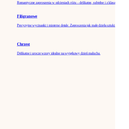
Romantyczne zaproszenia w odcieniach różu – delikatne, subtelne i z klasą.
Filigranowe
Precyzyjne wycinanki i misterne detale. Zaproszenia jak małe dzieła sztuki.
Chrzest
Delikatne i urocze wzory idealne na wyjątkowy dzień malucha.