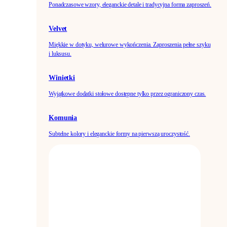
Ponadczasowe wzory, eleganckie detale i tradycyjna forma zaproszeń.
Velvet
Miękkie w dotyku, welurowe wykończenia. Zaproszenia pełne szyku
i luksusu.
Winietki
Wyjątkowe dodatki stołowe dostępne tylko przez ograniczony czas.
Komunia
Subtelne kolory i eleganckie formy na pierwszą uroczystość.