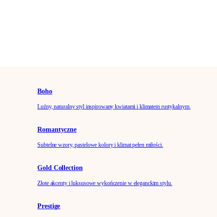
Boho
Luźny, naturalny styl inspirowany kwiatami i klimatem rustykalnym.
Romantyczne
Subtelne wzory, pastelowe kolory i klimat pełen miłości.
Gold Collection
Złote akcenty i luksusowe wykończenie w eleganckim stylu.
Prestige