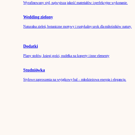
Wyrafinowany styl, najwyższa jakość materiałów i perfekcyjne wykonanie.
Wedding zielony
Naturalna zieleń, botaniczne motywy i rustykalny urok dla miłośników natury.
Dodatki
Plany stołów, księgi gości, pudełka na koperty i inne elementy
Studniówka
Stylowe zaproszenia na wyjątkowy bal – młodzieżowa energia i elegancja.