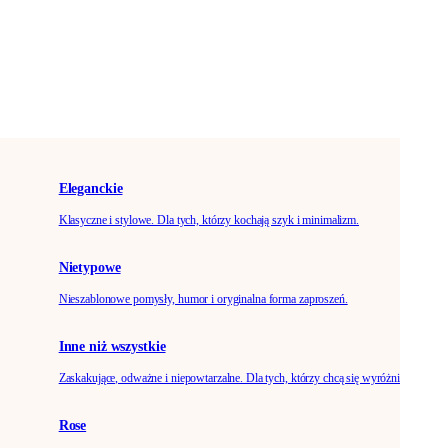
Eleganckie
Klasyczne i stylowe. Dla tych, którzy kochają szyk i minimalizm.
Nietypowe
Nieszablonowe pomysły, humor i oryginalna forma zaproszeń.
Inne niż wszystkie
Zaskakujące, odważne i niepowtarzalne. Dla tych, którzy chcą się wyróżnić.
Rose