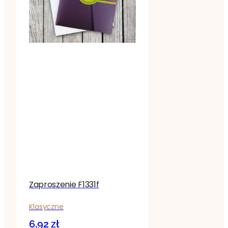
Zaproszenie F1331f
Klasyczne
6,92
zł