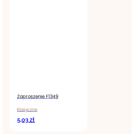
Zaproszenie F1349
Klasyczne
5,03
zł