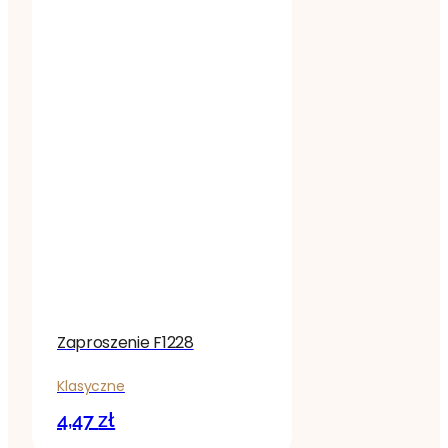
Zaproszenie F1228
Klasyczne
4,47
zł