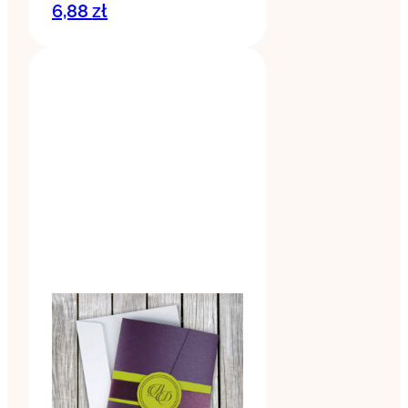
6,88
zł