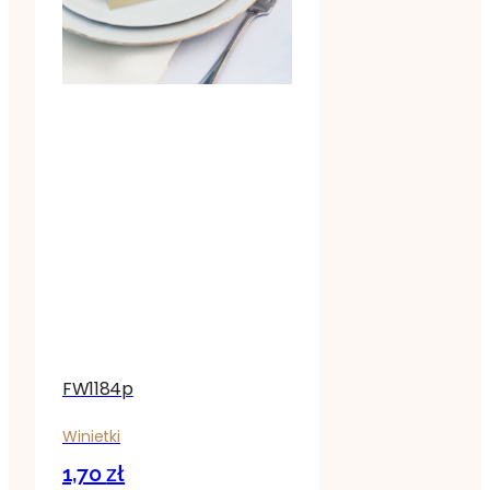
FW1184p
Winietki
1,70
zł