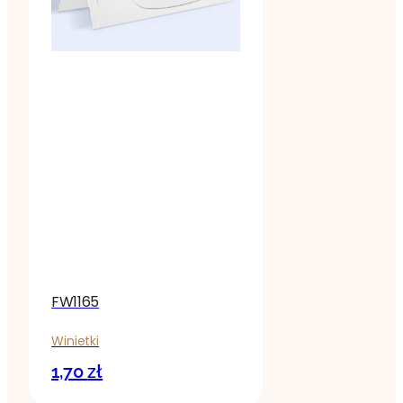
FW1165
Winietki
1,70
zł